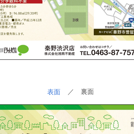
表面
／ 裏面